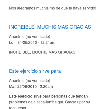
respuesta
Nos alegramos muchísimo de que te haya servido!
a
Hice
un
INCREIBLE, MUCHISIMAS GRACIAS
ezfuerzo
grande
Anónimo (no verificado)
por
Lun, 31/05/2010 - 12:21am
Anónimo
(no
INCREIBLE, MUCHISIMAS GRACIAS (:
verificado)
Este ejercicio sirve para
Anónimo (no verificado)
Mar, 22/06/2010 - 2:20am
Este ejercicio sirve para personas que tengan
problemas de ciatica-lumbalgia. Gracias por su
respuesta.