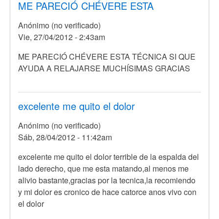
ME PARECIÓ CHÉVERE ESTA
Anónimo (no verificado)
Vie, 27/04/2012 - 2:43am
ME PARECIÓ CHÉVERE ESTA TÉCNICA SI QUE
AYUDA A RELAJARSE MUCHÍSIMAS GRACIAS
excelente me quito el dolor
Anónimo (no verificado)
Sáb, 28/04/2012 - 11:42am
En
excelente me quito el dolor terrible de la espalda del
respuesta
lado derecho, que me esta matando,al menos me
a
alivio bastante,gracias por la tecnica,la recomiendo
Yo
y mi dolor es cronico de hace catorce anos vivo con
no
el dolor
se