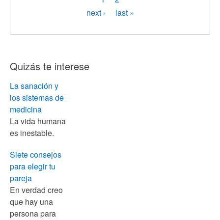
actual
Siguiente
next ›
Última
last »
página
página
Quizás te interese
La sanación y
los sistemas de
medicina
La vida humana
es inestable.
Siete consejos
para elegir tu
pareja
En verdad creo
que hay una
persona para