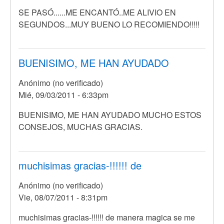
SE PASÓ......ME ENCANTÓ..ME ALIVIO EN
SEGUNDOS...MUY BUENO LO RECOMIENDO!!!!!
BUENISIMO, ME HAN AYUDADO
Anónimo (no verificado)
Mié, 09/03/2011 - 6:33pm
En
BUENISIMO, ME HAN AYUDADO MUCHO ESTOS
respuesta
CONSEJOS, MUCHAS GRACIAS.
a
SE
PASÓ......ME
muchisimas gracias-!!!!!! de
ENCANTÓ..ME
Anónimo (no verificado)
por
Vie, 08/07/2011 - 8:31pm
Anónimo
(no
muchisimas gracias-!!!!!! de manera magica se me
verificado)