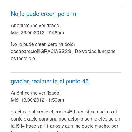
si
será
No lo pude creer, pero mi
poder
Anónimo (no verificado)
de
Mié, 23/05/2012 - 7:48am
por
Anónimo
No lo pude creer, pero mi dolor
(no
desapareció!!!GRACIASSSS!! De verdad funciono
verificado)
es increíble.
gracias realmente el punto 45
Anónimo (no verificado)
Mié, 13/06/2012 - 1:59am
gracias realmente el punto 45 buenisimo cual es el
punto exacto para una operacion q se me efectuo en
la l5 l4 hace ya 11 anos y aun me duele mucho, por