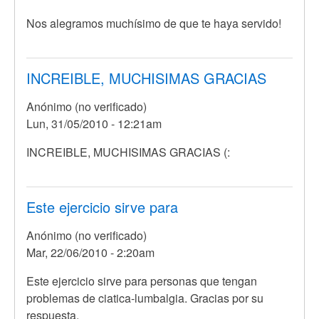
respuesta
Nos alegramos muchísimo de que te haya servido!
a
Hice
un
INCREIBLE, MUCHISIMAS GRACIAS
ezfuerzo
grande
Anónimo (no verificado)
por
Lun, 31/05/2010 - 12:21am
Anónimo
(no
INCREIBLE, MUCHISIMAS GRACIAS (:
verificado)
Este ejercicio sirve para
Anónimo (no verificado)
Mar, 22/06/2010 - 2:20am
Este ejercicio sirve para personas que tengan
problemas de ciatica-lumbalgia. Gracias por su
respuesta.