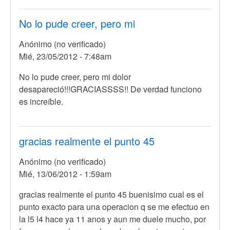
si
será
No lo pude creer, pero mi
poder
Anónimo (no verificado)
de
Mié, 23/05/2012 - 7:48am
por
Anónimo
No lo pude creer, pero mi dolor
(no
desapareció!!!GRACIASSSS!! De verdad funciono
verificado)
es increíble.
gracias realmente el punto 45
Anónimo (no verificado)
Mié, 13/06/2012 - 1:59am
gracias realmente el punto 45 buenisimo cual es el
punto exacto para una operacion q se me efectuo en
la l5 l4 hace ya 11 anos y aun me duele mucho, por