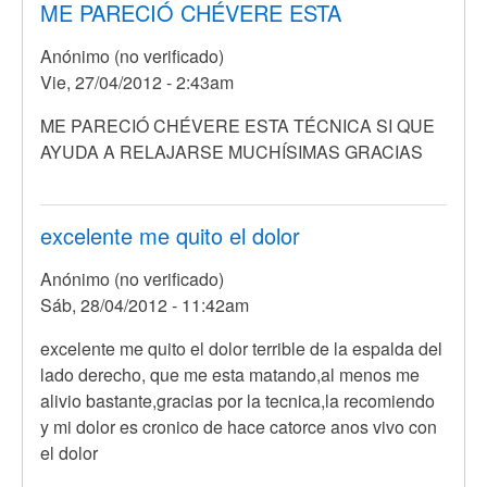
ME PARECIÓ CHÉVERE ESTA
Anónimo (no verificado)
Vie, 27/04/2012 - 2:43am
ME PARECIÓ CHÉVERE ESTA TÉCNICA SI QUE
AYUDA A RELAJARSE MUCHÍSIMAS GRACIAS
excelente me quito el dolor
Anónimo (no verificado)
Sáb, 28/04/2012 - 11:42am
En
excelente me quito el dolor terrible de la espalda del
respuesta
lado derecho, que me esta matando,al menos me
a
alivio bastante,gracias por la tecnica,la recomiendo
Yo
y mi dolor es cronico de hace catorce anos vivo con
no
el dolor
se