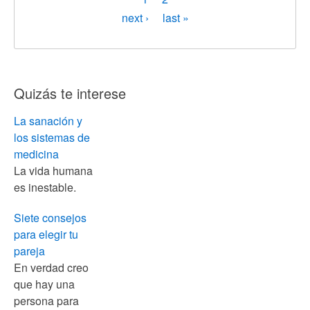
actual
Siguiente
next ›
Última
last »
página
página
Quizás te interese
La sanación y
los sistemas de
medicina
La vida humana
es inestable.
Siete consejos
para elegir tu
pareja
En verdad creo
que hay una
persona para