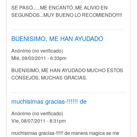
SE PASÓ......ME ENCANTÓ..ME ALIVIO EN
SEGUNDOS...MUY BUENO LO RECOMIENDO!!!!!
BUENISIMO, ME HAN AYUDADO
Anónimo (no verificado)
Mié, 09/03/2011 - 6:33pm
En
BUENISIMO, ME HAN AYUDADO MUCHO ESTOS
respuesta
CONSEJOS, MUCHAS GRACIAS.
a
SE
PASÓ......ME
muchisimas gracias-!!!!!! de
ENCANTÓ..ME
Anónimo (no verificado)
por
Vie, 08/07/2011 - 8:31pm
Anónimo
(no
muchisimas gracias-!!!!!! de manera magica se me
verificado)