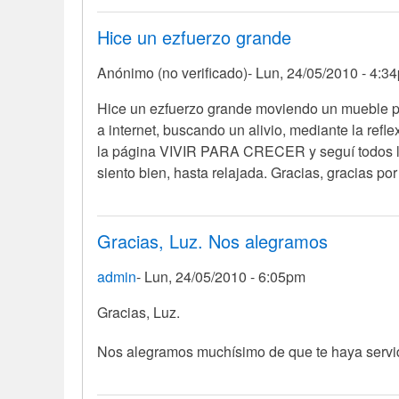
Hice un ezfuerzo grande
Anónimo (no verificado)
Lun, 24/05/2010 - 4:3
Hice un ezfuerzo grande moviendo un mueble pesa
a internet, buscando un alivio, mediante l
la página VIVIR PARA CRECER y seguí todos los
siento bien, hasta relajada. Gracias, gracias p
Gracias, Luz. Nos alegramos
admin
Lun, 24/05/2010 - 6:05pm
En
Gracias, Luz.
respuesta
Nos alegramos muchísimo de que te haya servi
a
Hice
un