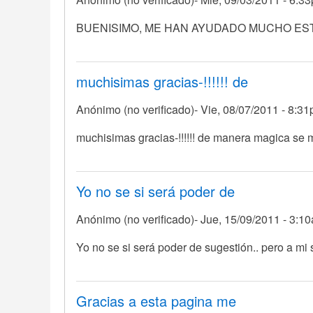
En
BUENISIMO, ME HAN AYUDADO MUCHO ES
respuesta
a
SE
muchisimas gracias-!!!!!! de
PASÓ......ME
Anónimo (no verificado)
Vie, 08/07/2011 - 8:3
ENCANTÓ..ME
por
muchisimas gracias-!!!!!! de manera magica se me
Anónimo
(no
verificado)
Yo no se si será poder de
Anónimo (no verificado)
Jue, 15/09/2011 - 3:1
Yo no se si será poder de sugestión.. pero a mi 
Gracias a esta pagina me