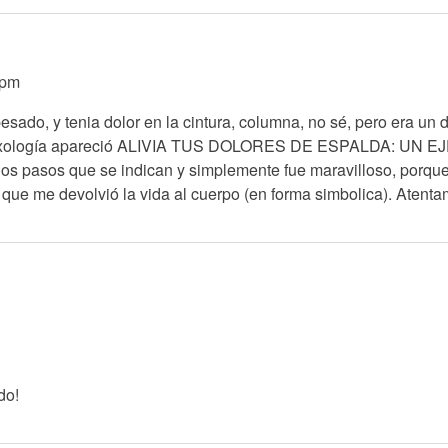
4pm
do, y tenia dolor en la cintura, columna, no sé, pero era un dol
a reflexología apareció ALIVIA TUS DOLORES DE ESPALDA: U
 pasos que se indican y simplemente fue maravilloso, porque s
or que me devolvió la vida al cuerpo (en forma simbolica). Aten
do!