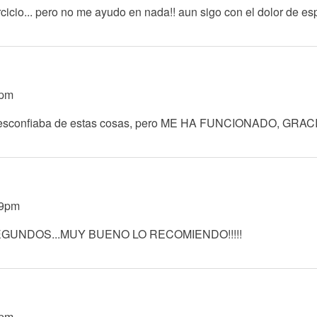
ercicio... pero no me ayudo en nada!! aun sigo con el dolor de es
5pm
desconfiaba de estas cosas, pero ME HA FUNCIONADO, GRAC
29pm
SEGUNDOS...MUY BUENO LO RECOMIENDO!!!!!
3pm