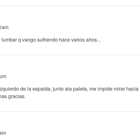
21am
 lumbar q vango sufriendo hace varios años...
0pm
o izquierdo de la espalda, junto ala paleta, me impide mirar hac
has gracias.
6am