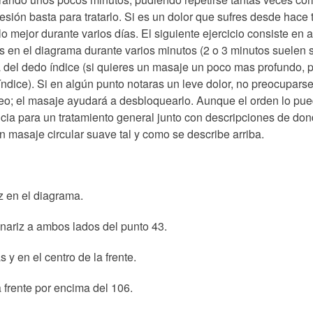
sesión basta para tratarlo. Si es un dolor que sufres desde hace 
lo mejor durante varios días. El siguiente ejercicio consiste en
s en el diagrama durante varios minutos (2 o 3 minutos suelen s
 del dedo índice (si quieres un masaje un poco mas profundo, 
índice). Si en algún punto notaras un leve dolor, no preocupar
eo; el masaje ayudará a desbloquearlo. Aunque el orden lo pued
ia para un tratamiento general junto con descripciones de don
n masaje circular suave tal y como se describe arriba.
iz en el diagrama.
 nariz a ambos lados del punto 43.
 y en el centro de la frente.
a frente por encima del 106.