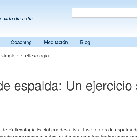
Search
Search
u vida día a día
Coaching
Meditación
Blog
o simple de reflexología
 de espalda: Un ejercicio
a de Reflexología Facial puedes aliviar tus dolores de espalda 
durando unos pocos minutos, pudiendo repetirse tantas veces co