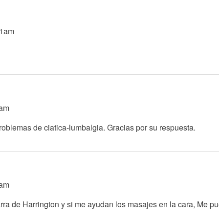
21am
0am
roblemas de ciatica-lumbalgia. Gracias por su respuesta.
4am
rra de Harrington y si me ayudan los masajes en la cara, Me pu