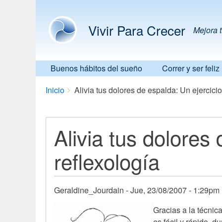
Vivir Para Crecer
Mejora t
Buenos hábitos del sueño
Correr y ser feliz
Breadcrumbs
You
Inicio
Alivia tus dolores de espalda: Un ejercici
are
here:
Alivia tus dolores
reflexología
Geraldine_Jourdain
Jue, 23/08/2007 - 1:29pm
Gracias a la técnic
es fácil y rápido, 