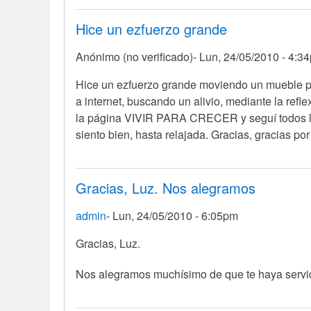
Hice un ezfuerzo grande
Anónimo (no verificado)
Lun, 24/05/2010 - 4:3
Hice un ezfuerzo grande moviendo un mueble pesa
a internet, buscando un alivio, mediante l
la página VIVIR PARA CRECER y seguí todos los
siento bien, hasta relajada. Gracias, gracias p
Gracias, Luz. Nos alegramos
admin
Lun, 24/05/2010 - 6:05pm
En
Gracias, Luz.
respuesta
Nos alegramos muchísimo de que te haya servi
a
Hice
un