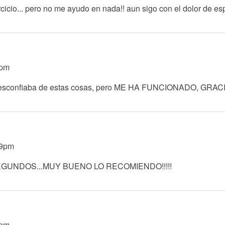
ercicio... pero no me ayudo en nada!! aun sigo con el dolor de es
5pm
desconfiaba de estas cosas, pero ME HA FUNCIONADO, GRAC
29pm
SEGUNDOS...MUY BUENO LO RECOMIENDO!!!!!
3pm