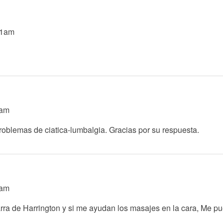
21am
0am
roblemas de ciatica-lumbalgia. Gracias por su respuesta.
4am
rra de Harrington y si me ayudan los masajes en la cara, Me pu