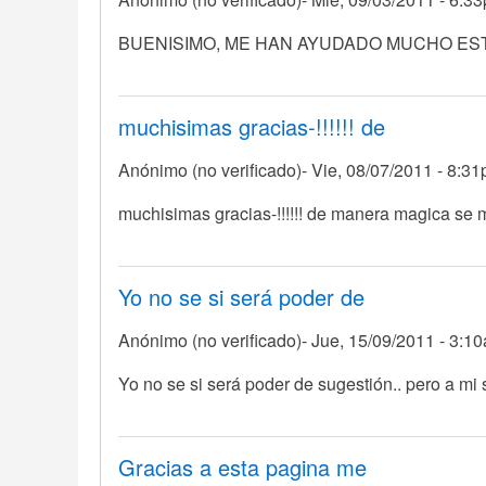
En
BUENISIMO, ME HAN AYUDADO MUCHO ES
respuesta
a
SE
muchisimas gracias-!!!!!! de
PASÓ......ME
Anónimo (no verificado)
Vie, 08/07/2011 - 8:3
ENCANTÓ..ME
por
muchisimas gracias-!!!!!! de manera magica se me
Anónimo
(no
verificado)
Yo no se si será poder de
Anónimo (no verificado)
Jue, 15/09/2011 - 3:1
Yo no se si será poder de sugestión.. pero a mi 
Gracias a esta pagina me