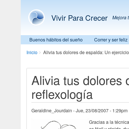
Vivir Para Crecer
Mejora t
Buenos hábitos del sueño
Correr y ser feliz
Breadcrumbs
You
Inicio
Alivia tus dolores de espalda: Un ejercici
are
here:
Alivia tus dolores
reflexología
Geraldine_Jourdain
Jue, 23/08/2007 - 1:29pm
Gracias a la técnic
es fácil y rápido, 