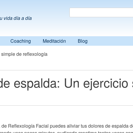
Search
Search
u vida día a día
Coaching
Meditación
Blog
o simple de reflexología
 de espalda: Un ejercicio
a de Reflexología Facial puedes aliviar tus dolores de espalda 
durando unos pocos minutos, pudiendo repetirse tantas veces co