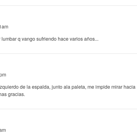
21am
 lumbar q vango sufriendo hace varios años...
0pm
o izquierdo de la espalda, junto ala paleta, me impide mirar hac
has gracias.
6am