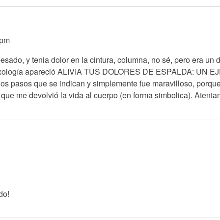
4pm
do, y tenia dolor en la cintura, columna, no sé, pero era un dol
a reflexología apareció ALIVIA TUS DOLORES DE ESPALDA: U
 pasos que se indican y simplemente fue maravilloso, porque s
or que me devolvió la vida al cuerpo (en forma simbolica). Aten
do!