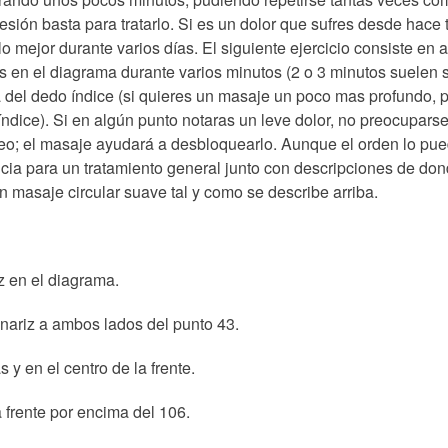
sesión basta para tratarlo. Si es un dolor que sufres desde hace 
lo mejor durante varios días. El siguiente ejercicio consiste en
s en el diagrama durante varios minutos (2 o 3 minutos suelen s
 del dedo índice (si quieres un masaje un poco mas profundo, 
índice). Si en algún punto notaras un leve dolor, no preocupar
eo; el masaje ayudará a desbloquearlo. Aunque el orden lo pued
ia para un tratamiento general junto con descripciones de don
n masaje circular suave tal y como se describe arriba.
iz en el diagrama.
 nariz a ambos lados del punto 43.
 y en el centro de la frente.
a frente por encima del 106.