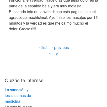
Funciona, en verdad. Hace dias que tenia dolor en la
parte de la espalda baja y era muy molesto.
Buscando info en la web,di con esta pagina, la cual
agradezco muchisimo!. Ayer hise los masajes por 15
minutos y la verdad es que me calmo mucho el
dolor. Gracias!!!!
Paginación
Primera
« first
Página
‹ previous
página
anterior
Page
1
Página
2
actual
Quizás te interese
La sanación y
los sistemas de
medicina
La vida humana