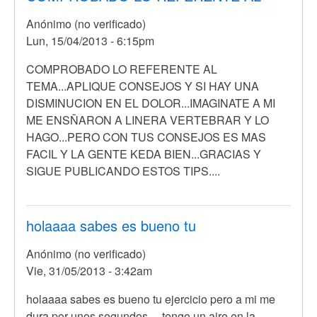
se
Anónimo (no verificado)
si
Lun, 15/04/2013 - 6:15pm
será
poder
COMPROBADO LO REFERENTE AL
de
TEMA...APLIQUE CONSEJOS Y SI HAY UNA
por
DISMINUCION EN EL DOLOR...IMAGINATE A MI
Anónimo
ME ENSÑARON A LINERA VERTEBRAR Y LO
(no
HAGO...PERO CON TUS CONSEJOS ES MAS
verificado)
FACIL Y LA GENTE KEDA BIEN...GRACIAS Y
SIGUE PUBLICANDO ESTOS TIPS....
holaaaa sabes es bueno tu
Anónimo (no verificado)
Vie, 31/05/2013 - 3:42am
holaaaa sabes es bueno tu ejercicio pero a mi me
dura por unos segundos.. , tengo un aire en la