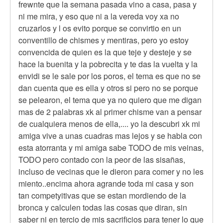
frewnte que la semana pasada vino a casa, pasa y
ni me mira, y eso que ni a la vereda voy xa no
cruzarlos y l os evito porque se convirtio en un
conventillo de chismes y mentiras, pero yo estoy
convencida de quien es la que teje y desteje y se
hace la buenita y la pobrecita y te das la vuelta y la
envidi se le sale por los poros, el tema es que no se
dan cuenta que es ella y otros si pero no se porque
se pelearon, el tema que ya no quiero que me digan
mas de 2 palabras xk al primer chisme van a pensar
de cualquiera menos de ella,.... yo la descubri xk mi
amiga vive a unas cuadras mas lejos y se habla con
esta atorranta y mi amiga sabe TODO de mis veinas,
TODO pero contado con la peor de las sisañas,
incluso de vecinas que le dieron para comer y no les
miento..encima ahora agrande toda mi casa y son
tan competyitivas que se estan mordiendo de la
bronca y calculen todas las cosas que diran, sin
saber ni en tercio de mis sacrificios para tener lo que