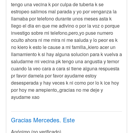
tengo una vecina k por culpa de tuberia k se
estropeo salimos mal parada y yo por venganza la
llamaba por telefono durante unos meses asta k
llego el dia en que me adivino o por la voz o porque
investigo sobre mi telefono,pero,yo puse numero
oculto ahora ni me mira ni me saluda y lo peor es k
no kiero k esto le cause a mi familia,,kiero acer un
llamamiento k si hay alguna solucion para k vuelva a
saludarme mi vecina pk tengo una angustia y temor
cuando la veo cara a cara si tiene alguna respuesta
pr favor damela por favor ayudame estoy
desesperada y hay veces k ni como por lo k ice hoy
por hoy me arrepiento,,gracias no me deje y
ayudame xao
Gracias Mercedes. Este
Anónimo (no verificado)