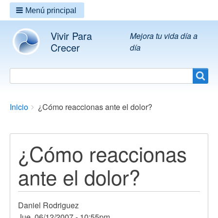
Menú principal
Vivir Para
Mejora tu vida día a
Crecer
día
Search
Search
Breadcrumbs
You
Inicio
¿Cómo reaccionas ante el dolor?
are
here:
¿Cómo reaccionas
ante el dolor?
Daniel Rodriguez
Jue, 06/12/2007 - 10:55pm