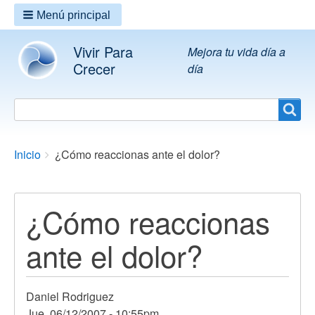
Menú principal
Vivir Para
Mejora tu vida día a
Crecer
día
Search
Search
Breadcrumbs
You
Inicio
¿Cómo reaccionas ante el dolor?
are
here:
¿Cómo reaccionas
ante el dolor?
Daniel Rodriguez
Jue, 06/12/2007 - 10:55pm