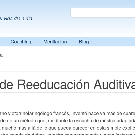
Search
Search
u vida día a día
Coaching
Meditación
Blog
va
de Reeducación Auditiv
ano y otorrinolaringólogo francés, inventó hace ya más de cuare
a de de un método que, mediante la escucha de música adaptada, 
a mucho más allá de lo que pueda parecer en esta simple explic
tro estado de ánimo, nuestro comportamiento y otros factores