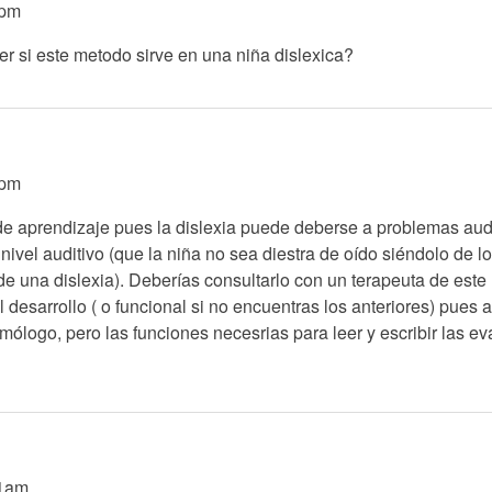
1pm
er si este metodo sirve en una niña dislexica?
8pm
de aprendizaje pues la dislexia puede deberse a problemas aud
 nivel auditivo (que la niña no sea diestra de oído siéndolo de
a de una dislexia). Deberías consultarlo con un terapeuta de es
 desarrollo ( o funcional si no encuentras los anteriores) pues 
talmólogo, pero las funciones necesrias para leer y escribir las 
21am