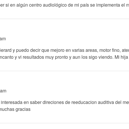
er si en algún centro audiológico de mi país se implementa el
9am
Berard y puedo decir que mejoro en varias areas, motor fino, at
anto y vi resultados muy pronto y aun los sigo viendo. Mi hija 
7am
 interesada en saber direciones de reeducacion auditiva del me
 muchas gracias