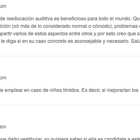
6pm
 de reeducación auditiva es beneficioso para todo el mundo. Qu
ción (oír más de lo considerado normal o cómodo), problemas de
artir varios de estos aspectos entre otros y por esto creo que s
 te diga si en su caso concreto es aconsejable y necesario. Sal
0pm
e emplear en caso de niños tímidos. Es decir, si mejorarían lo
1am
ene daño vestibular, yo quisiera saber si ella es candidata a es