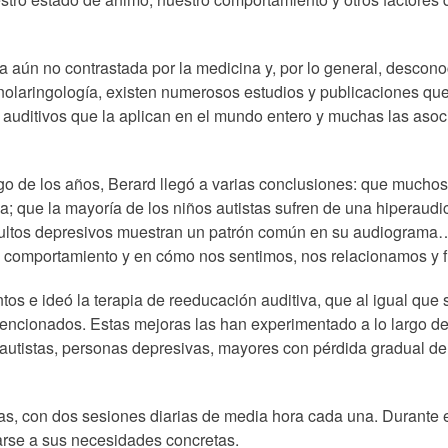
a aún no contrastada por la medicina y, por lo general, descono
inolaringología, existen numerosos estudios y publicaciones que
 auditivos que la aplican en el mundo entero y muchas las asoc
rgo de los años, Berard llegó a varias conclusiones: que muchos
iva; que la mayoría de los niños autistas sufren de una hiperau
 adultos depresivos muestran un patrón común en su audiograma
ro comportamiento y en cómo nos sentimos, nos relacionamos y 
s e ideó la terapia de reeducación auditiva, que al igual que s
cionados. Estas mejoras las han experimentado a lo largo de 
, autistas, personas depresivas, mayores con pérdida gradual d
 días, con dos sesiones diarias de media hora cada una. Durant
tarse a sus necesidades concretas.