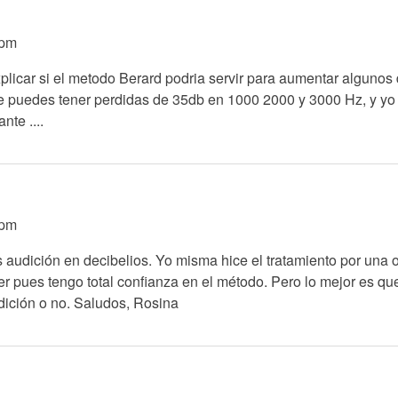
3pm
plicar si el metodo Berard podria servir para aumentar algunos
puedes tener perdidas de 35db en 1000 2000 y 3000 Hz, y yo est
nte ....
9pm
 audición en decibelios. Yo misma hice el tratamiento por una 
er pues tengo total confianza en el método. Pero lo mejor es qu
dición o no. Saludos, Rosina