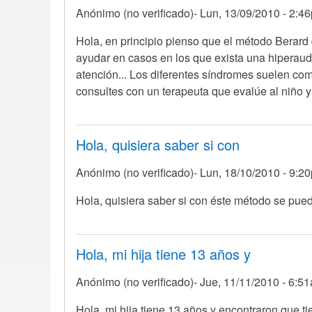
Anónimo (no verificado)
Lun, 13/09/2010 - 2:4
de
todo
En
Hola, en principio pienso que el método Berard
debo
respuesta
ayudar en casos en los que exista una hiperaudi
por
a
atención... Los diferentes síndromes suelen comp
Anónimo
HOLA
consultes con un terapeuta que evalúe al niño y
(no
QUISIERA
verificado)
SABER
SI
Hola, quisiera saber si con
ESTE
Anónimo (no verificado)
Lun, 18/10/2010 - 9:2
por
Anónimo
Hola, quisiera saber si con éste método se pued
(no
verificado)
Hola, mi hija tiene 13 años y
Anónimo (no verificado)
Jue, 11/11/2010 - 6:5
Hola, mi hija tiene 13 años y encontraron que ti