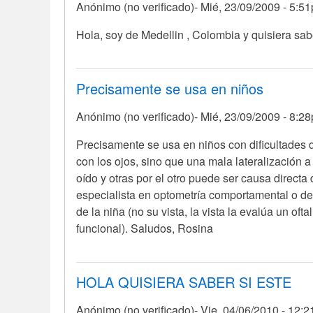
Anónimo (no verificado)
Mié, 23/09/2009 - 5:5
Hola, soy de Medellin , Colombia y quisiera sab
Precisamente se usa en niños
Anónimo (no verificado)
Mié, 23/09/2009 - 8:2
En
Precisamente se usa en niños con dificultades 
respuesta
con los ojos, sino que una mala lateralización a
a
oído y otras por el otro puede ser causa direct
Hola,
especialista en optometría comportamental o del
soy
de la niña (no su vista, la vista la evalúa un of
de
funcional). Saludos, Rosina
Medellin
,
por
HOLA QUISIERA SABER SI ESTE
Anónimo
Anónimo (no verificado)
Vie, 04/06/2010 - 12:
(no