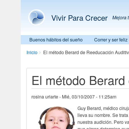
Vivir Para Crecer
Mejora t
Buenos hábitos del sueño
Correr y ser feliz
Breadcrumbs
You
Inicio
El método Berard de Reeducación Auditi
are
here:
El método Berard 
rosina uriarte
Mié, 03/10/2007 - 11:25am
Guy Berard, médico ciruj
lleva su nombre. Se trat
nuestra audición. Pero v
que oímos determina nues