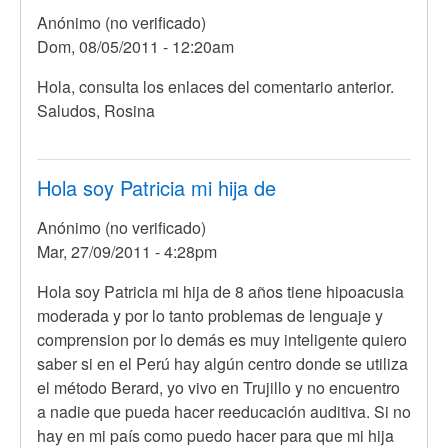
es
Anónimo (no verificado)
muy
Dom, 08/05/2011 - 12:20am
por
Anónimo
En
Hola, consulta los enlaces del comentario anterior.
(no
respuesta
Saludos, Rosina
verificado)
a
me
interesa
Hola soy Patricia mi hija de
mucho
Anónimo (no verificado)
lo
Mar, 27/09/2011 - 4:28pm
que
por
Hola soy Patricia mi hija de 8 años tiene hipoacusia
Anónimo
moderada y por lo tanto problemas de lenguaje y
(no
comprension por lo demás es muy inteligente quiero
verificado)
saber si en el Perú hay algún centro donde se utiliza
el método Berard, yo vivo en Trujillo y no encuentro
a nadie que pueda hacer reeducación auditiva. Si no
hay en mi país como puedo hacer para que mi hija