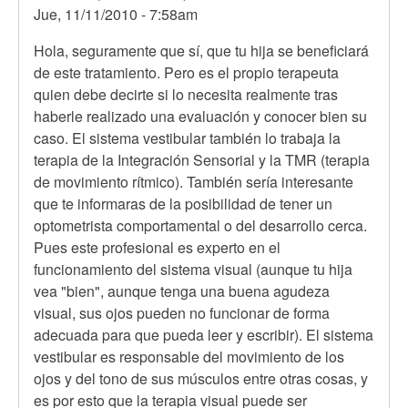
Jue, 11/11/2010 - 7:58am
En
Hola, seguramente que sí, que tu hija se beneficiará
respuesta
de este tratamiento. Pero es el propio terapeuta
a
quien debe decirte si lo necesita realmente tras
Hola,
haberle realizado una evaluación y conocer bien su
mi
caso. El sistema vestibular también lo trabaja la
hija
terapia de la Integración Sensorial y la TMR (terapia
tiene
de movimiento rítmico). También sería interesante
13
que te informaras de la posibilidad de tener un
años
optometrista comportamental o del desarrollo cerca.
y
Pues este profesional es experto en el
por
funcionamiento del sistema visual (aunque tu hija
Anónimo
vea "bien", aunque tenga una buena agudeza
(no
visual, sus ojos pueden no funcionar de forma
verificado)
adecuada para que pueda leer y escribir). El sistema
vestibular es responsable del movimiento de los
ojos y del tono de sus músculos entre otras cosas, y
es por esto que la terapia visual puede ser