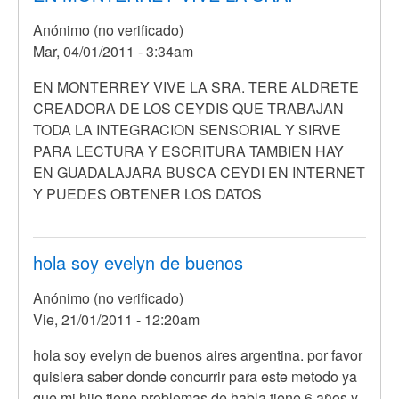
tiene
Anónimo (no verificado)
13
Mar, 04/01/2011 - 3:34am
años
y
En
EN MONTERREY VIVE LA SRA. TERE ALDRETE
por
respuesta
CREADORA DE LOS CEYDIS QUE TRABAJAN
Anónimo
a
TODA LA INTEGRACION SENSORIAL Y SIRVE
(no
Hola,
PARA LECTURA Y ESCRITURA TAMBIEN HAY
verificado)
mi
EN GUADALAJARA BUSCA CEYDI EN INTERNET
hija
Y PUEDES OBTENER LOS DATOS
tiene
13
años
hola soy evelyn de buenos
y
Anónimo (no verificado)
por
Vie, 21/01/2011 - 12:20am
Anónimo
(no
hola soy evelyn de buenos aires argentina. por favor
verificado)
quisiera saber donde concurrir para este metodo ya
que mi hijo tiene problemas de habla tiene 6 años y