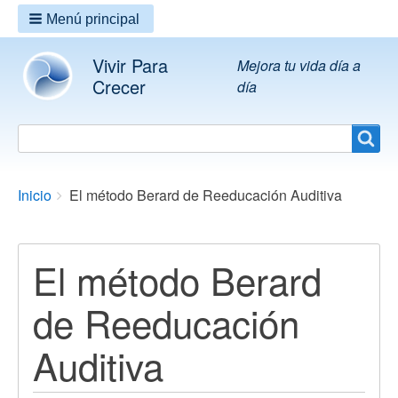
Menú principal
Vivir Para
Mejora tu vida día a
Crecer
día
Search
Search
Breadcrumbs
You
Inicio
El método Berard de Reeducación Auditiva
are
here:
El método Berard
de Reeducación
Auditiva