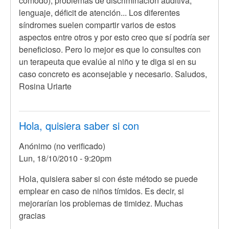
SABER
cómodo), problemas de discriminación auditiva,
SI
lenguaje, déficit de atención... Los diferentes
ESTE
síndromes suelen compartir varios de estos
por
aspectos entre otros y por esto creo que sí podría ser
Anónimo
beneficioso. Pero lo mejor es que lo consultes con
(no
un terapeuta que evalúe al niño y te diga si en su
verificado)
caso concreto es aconsejable y necesario. Saludos,
Rosina Uriarte
Hola, quisiera saber si con
Anónimo (no verificado)
Lun, 18/10/2010 - 9:20pm
Hola, quisiera saber si con éste método se puede
emplear en caso de niños tímidos. Es decir, si
mejorarían los problemas de timidez. Muchas
gracias