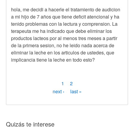
hola, me decidi a hacerle el tratamiento de audicion
a mi hijo de 7 años que tiene deficit atencional y ha
tenido problemas con la lectura y comprension. La
terapeuta me ha indicado que debe eliminar los
productos lacteos por al menos tres meses a partir
de la primera sesion, no he leido nada acerca de
eliminar la leche en los articulos de ustedes, que
implicancia tiene la leche en todo esto?
Paginación
Página
1
Page
2
actual
Siguiente
next ›
Última
last »
página
página
Quizás te interese