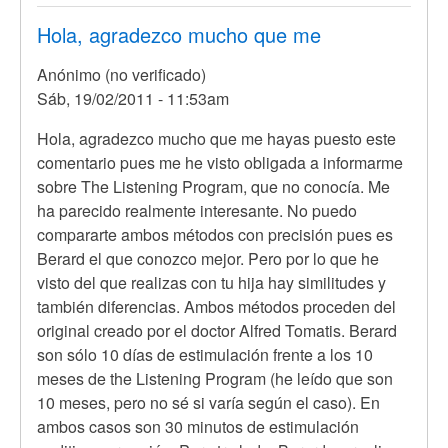
Hola, agradezco mucho que me
Anónimo (no verificado)
Sáb, 19/02/2011 - 11:53am
En
Hola, agradezco mucho que me hayas puesto este
respuesta
comentario pues me he visto obligada a informarme
a
sobre The Listening Program, que no conocía. Me
Hola
ha parecido realmente interesante. No puedo
mi
compararte ambos métodos con precisión pues es
Hija
Berard el que conozco mejor. Pero por lo que he
de
visto del que realizas con tu hija hay similitudes y
2
también diferencias. Ambos métodos proceden del
anos
original creado por el doctor Alfred Tomatis. Berard
y
son sólo 10 días de estimulación frente a los 10
por
meses de the Listening Program (he leído que son
Anónimo
10 meses, pero no sé si varía según el caso). En
(no
ambos casos son 30 minutos de estimulación