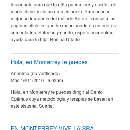
importante para que la niña pueda leer y escribir de
modo eficaz y sin un gran esfuerzo. Para buscar
mejor un terapeuta del método Berard, consulta las
páginas oficiales que he mencionado en anteriores
comentarios. Saludos y suerte, espero encuentres
ayuda para tu hija. Rosina Uriarte
Hola, en Monterrey te puedes
Anónimo (no verificado)
Mar, 16/11/2010 - 5:02am
En
Hola, en Monterrey te puedes dirigir al Cento
respuesta
Optimus cuya metodologia y terapias se basan en
a
este sistema. Suerte!
Hola,
mi
hija
EN MONTERREY VIVE LA SRA.