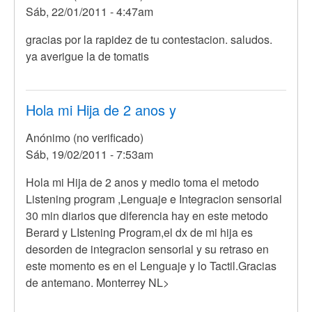
Sáb, 22/01/2011 - 4:47am
Anónimo
(no
En
gracias por la rapidez de tu contestacion. saludos.
verificado)
respuesta
ya averigue la de tomatis
a
Hola
Evelyn,
Hola mi Hija de 2 anos y
busca
Anónimo (no verificado)
terapeutas
Sáb, 19/02/2011 - 7:53am
por
Anónimo
Hola mi Hija de 2 anos y medio toma el metodo
(no
Listening program ,Lenguaje e Integracion sensorial
verificado)
30 min diarios que diferencia hay en este metodo
Berard y LIstening Program,el dx de mi hija es
desorden de integracion sensorial y su retraso en
este momento es en el Lenguaje y lo Tactil.Gracias
de antemano. Monterrey NL>