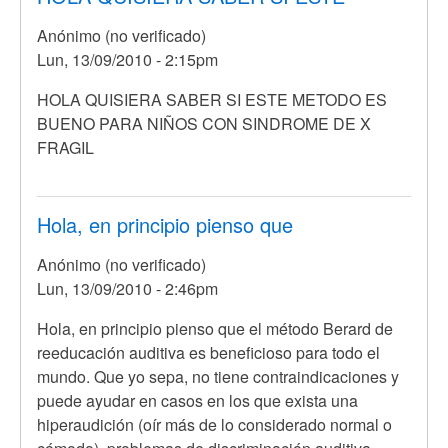
Anónimo (no verificado)
Lun, 13/09/2010 - 2:15pm
En
HOLA QUISIERA SABER SI ESTE METODO ES
respuesta
BUENO PARA NIÑOS CON SINDROME DE X
a
FRAGIL
Hola,
primero
de
Hola, en principio pienso que
todo
Anónimo (no verificado)
debo
Lun, 13/09/2010 - 2:46pm
por
Anónimo
En
Hola, en principio pienso que el método Berard de
(no
respuesta
reeducación auditiva es beneficioso para todo el
verificado)
a
mundo. Que yo sepa, no tiene contraindicaciones y
HOLA
puede ayudar en casos en los que exista una
QUISIERA
hiperaudición (oír más de lo considerado normal o