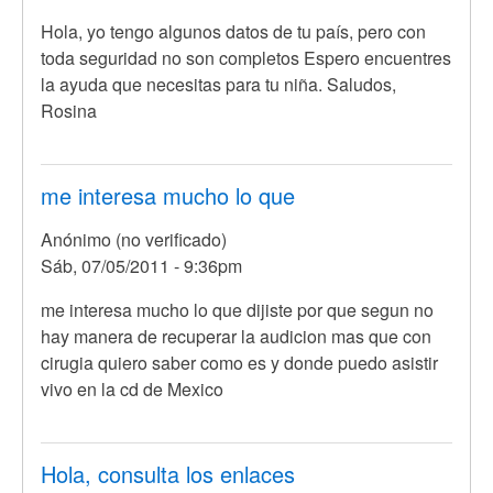
En
Hola, yo tengo algunos datos de tu país, pero con
respuesta
toda seguridad no son completos Espero encuentres
a
la ayuda que necesitas para tu niña. Saludos,
Hola
Rosina
conoce
algun
lugar
me interesa mucho lo que
donde
Anónimo (no verificado)
por
Sáb, 07/05/2011 - 9:36pm
Anónimo
(no
En
me interesa mucho lo que dijiste por que segun no
verificado)
respuesta
hay manera de recuperar la audicion mas que con
a
cirugia quiero saber como es y donde puedo asistir
Hola,
vivo en la cd de Mexico
yo
creo
que
Hola, consulta los enlaces