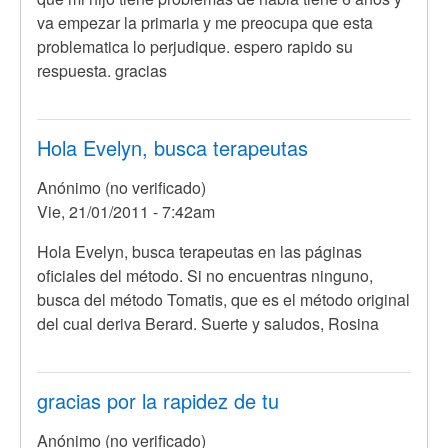
va empezar la primaria y me preocupa que esta
problematica lo perjudique. espero rapido su
respuesta. gracias
Hola Evelyn, busca terapeutas
Anónimo (no verificado)
Vie, 21/01/2011 - 7:42am
En
Hola Evelyn, busca terapeutas en las páginas
respuesta
oficiales del método. Si no encuentras ninguno,
a
busca del método Tomatis, que es el método original
hola
del cual deriva Berard. Suerte y saludos, Rosina
soy
evelyn
de
gracias por la rapidez de tu
buenos
Anónimo (no verificado)
por