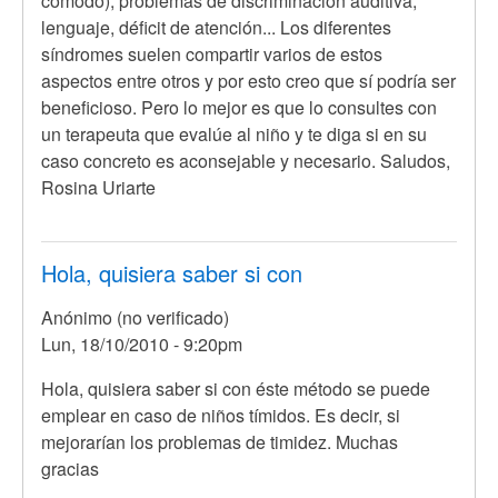
SABER
cómodo), problemas de discriminación auditiva,
SI
lenguaje, déficit de atención... Los diferentes
ESTE
síndromes suelen compartir varios de estos
por
aspectos entre otros y por esto creo que sí podría ser
Anónimo
beneficioso. Pero lo mejor es que lo consultes con
(no
un terapeuta que evalúe al niño y te diga si en su
verificado)
caso concreto es aconsejable y necesario. Saludos,
Rosina Uriarte
Hola, quisiera saber si con
Anónimo (no verificado)
Lun, 18/10/2010 - 9:20pm
Hola, quisiera saber si con éste método se puede
emplear en caso de niños tímidos. Es decir, si
mejorarían los problemas de timidez. Muchas
gracias