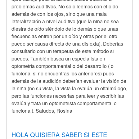
a
problemas auditivos. No sólo leemos con el oído
Hola,
además de con los ojos, sino que una mala
soy
lateralización a nivel auditivo (que la niña no sea
de
diestra de oído siéndolo de lo demás o que unas
Medellin
frecuencias entren por un oído y otras por el otro
,
puede ser causa directa de una dislexia). Deberías
por
consultarlo con un terapeuta de este método si
Anónimo
puedes. También busca un especialista en
(no
optometría comportamental o del desarrollo ( o
verificado)
funcional si no encuentras los anteriores) pues
además de la audición deberían evaluar la visión de
la niña (no su vista, la vista la evalúa un oftalmólogo,
pero las funciones necesrias para leer y escribir las
evalúa y trata un optometrista comportamental o
funcional). Saludos, Rosina
HOLA QUISIERA SABER SI ESTE