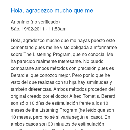
Hola, agradezco mucho que me
Anónimo (no verificado)
Sáb, 19/02/2011 - 11:53am
En
Hola, agradezco mucho que me hayas puesto este
respuesta
comentario pues me he visto obligada a informarme
a
sobre The Listening Program, que no conocía. Me
Hola
ha parecido realmente interesante. No puedo
mi
compararte ambos métodos con precisión pues es
Hija
Berard el que conozco mejor. Pero por lo que he
de
visto del que realizas con tu hija hay similitudes y
2
también diferencias. Ambos métodos proceden del
anos
original creado por el doctor Alfred Tomatis. Berard
y
son sólo 10 días de estimulación frente a los 10
por
meses de the Listening Program (he leído que son
Anónimo
10 meses, pero no sé si varía según el caso). En
(no
ambos casos son 30 minutos de estimulación