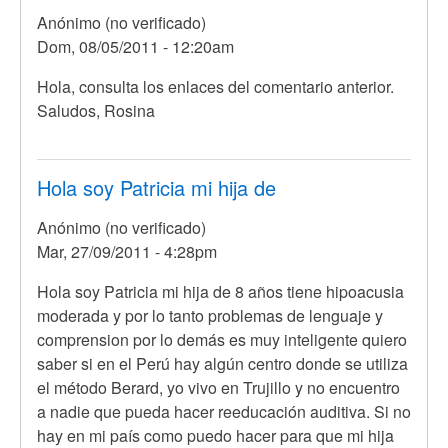
es
Anónimo (no verificado)
muy
Dom, 08/05/2011 - 12:20am
por
Anónimo
En
Hola, consulta los enlaces del comentario anterior.
(no
respuesta
Saludos, Rosina
verificado)
a
me
interesa
Hola soy Patricia mi hija de
mucho
Anónimo (no verificado)
lo
Mar, 27/09/2011 - 4:28pm
que
por
Hola soy Patricia mi hija de 8 años tiene hipoacusia
Anónimo
moderada y por lo tanto problemas de lenguaje y
(no
comprension por lo demás es muy inteligente quiero
verificado)
saber si en el Perú hay algún centro donde se utiliza
el método Berard, yo vivo en Trujillo y no encuentro
a nadie que pueda hacer reeducación auditiva. Si no
hay en mi país como puedo hacer para que mi hija