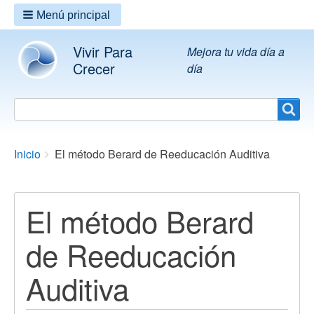
Menú principal
Vivir Para
Mejora tu vida día a
Crecer
día
Search
Search
Breadcrumbs
You
Inicio
El método Berard de Reeducación Auditiva
are
here:
El método Berard
de Reeducación
Auditiva