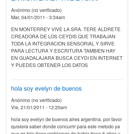
tiene
Anónimo (no verificado)
13
Mar, 04/01/2011 - 3:34am
años
y
En
EN MONTERREY VIVE LA SRA. TERE ALDRETE
por
respuesta
CREADORA DE LOS CEYDIS QUE TRABAJAN
Anónimo
a
TODA LA INTEGRACION SENSORIAL Y SIRVE
(no
Hola,
PARA LECTURA Y ESCRITURA TAMBIEN HAY
verificado)
mi
EN GUADALAJARA BUSCA CEYDI EN INTERNET
hija
Y PUEDES OBTENER LOS DATOS
tiene
13
años
hola soy evelyn de buenos
y
Anónimo (no verificado)
por
Vie, 21/01/2011 - 12:20am
Anónimo
(no
hola soy evelyn de buenos aires argentina. por favor
verificado)
quisiera saber donde concurrir para este metodo ya
que mi hijo tiene problemas de habla tiene 6 años y