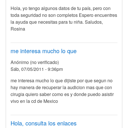
En
Hola, yo tengo algunos datos de tu país, pero con
respuesta
toda seguridad no son completos Espero encuentres
a
la ayuda que necesitas para tu niña. Saludos,
Hola
Rosina
conoce
algun
lugar
me interesa mucho lo que
donde
Anónimo (no verificado)
por
Sáb, 07/05/2011 - 9:36pm
Anónimo
(no
En
me interesa mucho lo que dijiste por que segun no
verificado)
respuesta
hay manera de recuperar la audicion mas que con
a
cirugia quiero saber como es y donde puedo asistir
Hola,
vivo en la cd de Mexico
yo
creo
que
Hola, consulta los enlaces