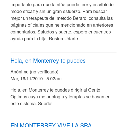
importante para que la niña pueda leer y escribir de
modo eficaz y sin un gran esfuerzo. Para buscar
mejor un terapeuta del método Berard, consulta las
páginas oficiales que he mencionado en anteriores
comentarios. Saludos y suerte, espero encuentres
ayuda para tu hija. Rosina Uriarte
Hola, en Monterrey te puedes
Anónimo (no verificado)
Mar, 16/11/2010 - 5:02am
En
Hola, en Monterrey te puedes dirigir al Cento
respuesta
Optimus cuya metodologia y terapias se basan en
a
este sistema. Suerte!
Hola,
mi
hija
EN MONTERREY VIVE LA SRA.