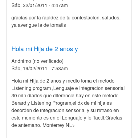
Sáb, 22/01/2011 - 4:47am
Anónimo
(no
En
gracias por la rapidez de tu contestacion. saludos.
verificado)
respuesta
ya averigue la de tomatis
a
Hola
Evelyn,
Hola mi Hija de 2 anos y
busca
Anónimo (no verificado)
terapeutas
Sáb, 19/02/2011 - 7:53am
por
Anónimo
Hola mi Hija de 2 anos y medio toma el metodo
(no
Listening program ,Lenguaje e Integracion sensorial
verificado)
30 min diarios que diferencia hay en este metodo
Berard y LIstening Program,el dx de mi hija es
desorden de integracion sensorial y su retraso en
este momento es en el Lenguaje y lo Tactil.Gracias
de antemano. Monterrey NL>