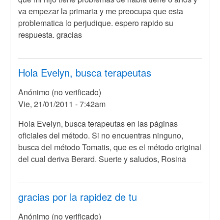
va empezar la primaria y me preocupa que esta
problematica lo perjudique. espero rapido su
respuesta. gracias
Hola Evelyn, busca terapeutas
Anónimo (no verificado)
Vie, 21/01/2011 - 7:42am
En
Hola Evelyn, busca terapeutas en las páginas
respuesta
oficiales del método. Si no encuentras ninguno,
a
busca del método Tomatis, que es el método original
hola
del cual deriva Berard. Suerte y saludos, Rosina
soy
evelyn
de
gracias por la rapidez de tu
buenos
Anónimo (no verificado)
por