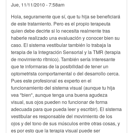
Jue, 11/11/2010 - 7:58am
En
Hola, seguramente que sí, que tu hija se beneficiará
respuesta
de este tratamiento. Pero es el propio terapeuta
a
quien debe decirte si lo necesita realmente tras
Hola,
haberle realizado una evaluación y conocer bien su
mi
caso. El sistema vestibular también lo trabaja la
hija
terapia de la Integración Sensorial y la TMR (terapia
tiene
de movimiento rítmico). También sería interesante
13
que te informaras de la posibilidad de tener un
años
optometrista comportamental o del desarrollo cerca.
y
Pues este profesional es experto en el
por
funcionamiento del sistema visual (aunque tu hija
Anónimo
vea "bien", aunque tenga una buena agudeza
(no
visual, sus ojos pueden no funcionar de forma
verificado)
adecuada para que pueda leer y escribir). El sistema
vestibular es responsable del movimiento de los
ojos y del tono de sus músculos entre otras cosas, y
es por esto que la terapia visual puede ser