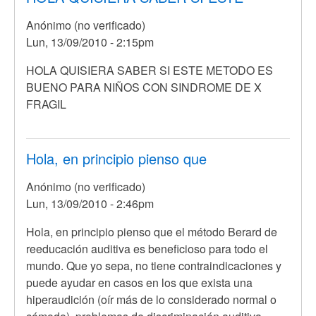
Anónimo (no verificado)
Lun, 13/09/2010 - 2:15pm
En
HOLA QUISIERA SABER SI ESTE METODO ES
respuesta
BUENO PARA NIÑOS CON SINDROME DE X
a
FRAGIL
Hola,
primero
de
Hola, en principio pienso que
todo
Anónimo (no verificado)
debo
Lun, 13/09/2010 - 2:46pm
por
Anónimo
En
Hola, en principio pienso que el método Berard de
(no
respuesta
reeducación auditiva es beneficioso para todo el
verificado)
a
mundo. Que yo sepa, no tiene contraindicaciones y
HOLA
puede ayudar en casos en los que exista una
QUISIERA
hiperaudición (oír más de lo considerado normal o