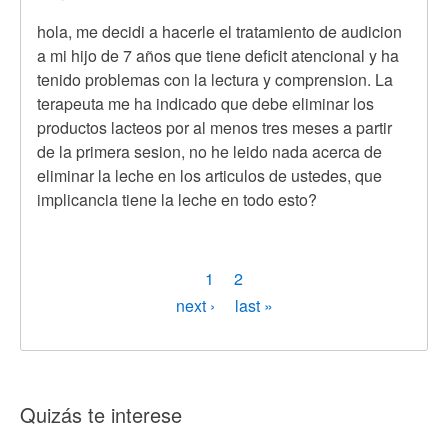
hola, me decidi a hacerle el tratamiento de audicion
a mi hijo de 7 años que tiene deficit atencional y ha
tenido problemas con la lectura y comprension. La
terapeuta me ha indicado que debe eliminar los
productos lacteos por al menos tres meses a partir
de la primera sesion, no he leido nada acerca de
eliminar la leche en los articulos de ustedes, que
implicancia tiene la leche en todo esto?
Paginación
Página
1
Page
2
actual
Siguiente
next ›
Última
last »
página
página
Quizás te interese