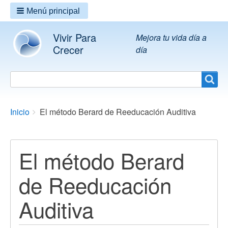
Menú principal
Vivir Para
Mejora tu vida día a
Crecer
día
Search
Search
Breadcrumbs
You
Inicio
El método Berard de Reeducación Auditiva
are
here:
El método Berard
de Reeducación
Auditiva