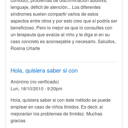
SABER
cómodo), problemas de discriminación auditiva,
SI
lenguaje, déficit de atención... Los diferentes
ESTE
síndromes suelen compartir varios de estos
por
aspectos entre otros y por esto creo que sí podría ser
Anónimo
beneficioso. Pero lo mejor es que lo consultes con
(no
un terapeuta que evalúe al niño y te diga si en su
verificado)
caso concreto es aconsejable y necesario. Saludos,
Rosina Uriarte
Hola, quisiera saber si con
Anónimo (no verificado)
Lun, 18/10/2010 - 9:20pm
Hola, quisiera saber si con éste método se puede
emplear en caso de niños tímidos. Es decir, si
mejorarían los problemas de timidez. Muchas
gracias