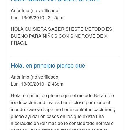
Anónimo (no verificado)
Lun, 13/09/2010 - 2:15pm
En
HOLA QUISIERA SABER SI ESTE METODO ES
respuesta
BUENO PARA NIÑOS CON SINDROME DE X
a
FRAGIL
Hola,
primero
de
Hola, en principio pienso que
todo
Anónimo (no verificado)
debo
Lun, 13/09/2010 - 2:46pm
por
Anónimo
En
Hola, en principio pienso que el método Berard de
(no
respuesta
reeducación auditiva es beneficioso para todo el
verificado)
a
mundo. Que yo sepa, no tiene contraindicaciones y
HOLA
puede ayudar en casos en los que exista una
QUISIERA
hiperaudición (oír más de lo considerado normal o