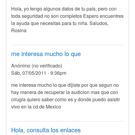
En
Hola, yo tengo algunos datos de tu país, pero con
respuesta
toda seguridad no son completos Espero encuentres
a
la ayuda que necesitas para tu niña. Saludos,
Hola
Rosina
conoce
algun
lugar
me interesa mucho lo que
donde
Anónimo (no verificado)
por
Sáb, 07/05/2011 - 9:36pm
Anónimo
(no
En
me interesa mucho lo que dijiste por que segun no
verificado)
respuesta
hay manera de recuperar la audicion mas que con
a
cirugia quiero saber como es y donde puedo asistir
Hola,
vivo en la cd de Mexico
yo
creo
que
Hola, consulta los enlaces