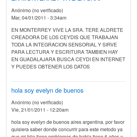
tiene
Anónimo (no verificado)
13
Mar, 04/01/2011 - 3:34am
años
y
En
EN MONTERREY VIVE LA SRA. TERE ALDRETE
por
respuesta
CREADORA DE LOS CEYDIS QUE TRABAJAN
Anónimo
a
TODA LA INTEGRACION SENSORIAL Y SIRVE
(no
Hola,
PARA LECTURA Y ESCRITURA TAMBIEN HAY
verificado)
mi
EN GUADALAJARA BUSCA CEYDI EN INTERNET
hija
Y PUEDES OBTENER LOS DATOS
tiene
13
años
hola soy evelyn de buenos
y
Anónimo (no verificado)
por
Vie, 21/01/2011 - 12:20am
Anónimo
(no
hola soy evelyn de buenos aires argentina. por favor
verificado)
quisiera saber donde concurrir para este metodo ya
que mi hijo tiene problemas de habla tiene 6 años y