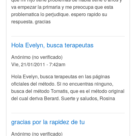
va empezar la primaria y me preocupa que esta
problematica lo perjudique. espero rapido su
respuesta. gracias
Hola Evelyn, busca terapeutas
Anónimo (no verificado)
Vie, 21/01/2011 - 7:42am
En
Hola Evelyn, busca terapeutas en las páginas
respuesta
oficiales del método. Si no encuentras ninguno,
a
busca del método Tomatis, que es el método original
hola
del cual deriva Berard. Suerte y saludos, Rosina
soy
evelyn
de
gracias por la rapidez de tu
buenos
Anónimo (no verificado)
por