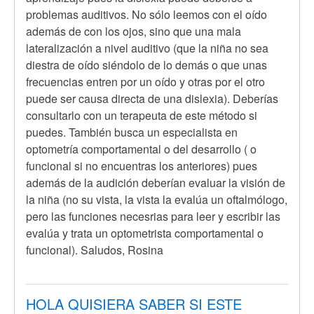
a
problemas auditivos. No sólo leemos con el oído
Hola,
además de con los ojos, sino que una mala
soy
lateralización a nivel auditivo (que la niña no sea
de
diestra de oído siéndolo de lo demás o que unas
Medellin
frecuencias entren por un oído y otras por el otro
,
puede ser causa directa de una dislexia). Deberías
por
consultarlo con un terapeuta de este método si
Anónimo
puedes. También busca un especialista en
(no
optometría comportamental o del desarrollo ( o
verificado)
funcional si no encuentras los anteriores) pues
además de la audición deberían evaluar la visión de
la niña (no su vista, la vista la evalúa un oftalmólogo,
pero las funciones necesrias para leer y escribir las
evalúa y trata un optometrista comportamental o
funcional). Saludos, Rosina
HOLA QUISIERA SABER SI ESTE