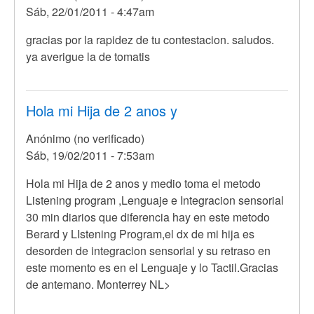
Sáb, 22/01/2011 - 4:47am
Anónimo
(no
En
gracias por la rapidez de tu contestacion. saludos.
verificado)
respuesta
ya averigue la de tomatis
a
Hola
Evelyn,
Hola mi Hija de 2 anos y
busca
Anónimo (no verificado)
terapeutas
Sáb, 19/02/2011 - 7:53am
por
Anónimo
Hola mi Hija de 2 anos y medio toma el metodo
(no
Listening program ,Lenguaje e Integracion sensorial
verificado)
30 min diarios que diferencia hay en este metodo
Berard y LIstening Program,el dx de mi hija es
desorden de integracion sensorial y su retraso en
este momento es en el Lenguaje y lo Tactil.Gracias
de antemano. Monterrey NL>