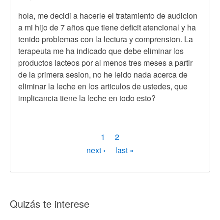
hola, me decidi a hacerle el tratamiento de audicion
a mi hijo de 7 años que tiene deficit atencional y ha
tenido problemas con la lectura y comprension. La
terapeuta me ha indicado que debe eliminar los
productos lacteos por al menos tres meses a partir
de la primera sesion, no he leido nada acerca de
eliminar la leche en los articulos de ustedes, que
implicancia tiene la leche en todo esto?
Paginación
Página
1
Page
2
actual
Siguiente
next ›
Última
last »
página
página
Quizás te interese