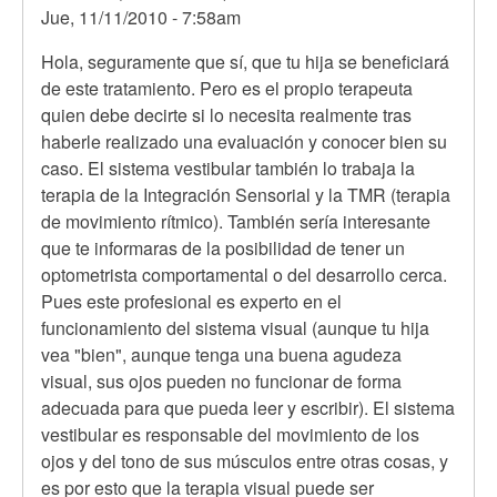
Jue, 11/11/2010 - 7:58am
En
Hola, seguramente que sí, que tu hija se beneficiará
respuesta
de este tratamiento. Pero es el propio terapeuta
a
quien debe decirte si lo necesita realmente tras
Hola,
haberle realizado una evaluación y conocer bien su
mi
caso. El sistema vestibular también lo trabaja la
hija
terapia de la Integración Sensorial y la TMR (terapia
tiene
de movimiento rítmico). También sería interesante
13
que te informaras de la posibilidad de tener un
años
optometrista comportamental o del desarrollo cerca.
y
Pues este profesional es experto en el
por
funcionamiento del sistema visual (aunque tu hija
Anónimo
vea "bien", aunque tenga una buena agudeza
(no
visual, sus ojos pueden no funcionar de forma
verificado)
adecuada para que pueda leer y escribir). El sistema
vestibular es responsable del movimiento de los
ojos y del tono de sus músculos entre otras cosas, y
es por esto que la terapia visual puede ser