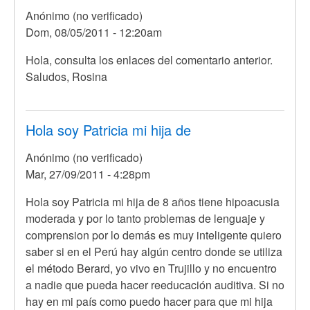
es
Anónimo (no verificado)
muy
Dom, 08/05/2011 - 12:20am
por
Anónimo
En
Hola, consulta los enlaces del comentario anterior.
(no
respuesta
Saludos, Rosina
verificado)
a
me
interesa
Hola soy Patricia mi hija de
mucho
Anónimo (no verificado)
lo
Mar, 27/09/2011 - 4:28pm
que
por
Hola soy Patricia mi hija de 8 años tiene hipoacusia
Anónimo
moderada y por lo tanto problemas de lenguaje y
(no
comprension por lo demás es muy inteligente quiero
verificado)
saber si en el Perú hay algún centro donde se utiliza
el método Berard, yo vivo en Trujillo y no encuentro
a nadie que pueda hacer reeducación auditiva. Si no
hay en mi país como puedo hacer para que mi hija