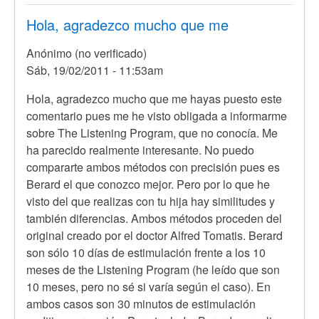
Hola, agradezco mucho que me
Anónimo (no verificado)
Sáb, 19/02/2011 - 11:53am
En
Hola, agradezco mucho que me hayas puesto este
respuesta
comentario pues me he visto obligada a informarme
a
sobre The Listening Program, que no conocía. Me
Hola
ha parecido realmente interesante. No puedo
mi
compararte ambos métodos con precisión pues es
Hija
Berard el que conozco mejor. Pero por lo que he
de
visto del que realizas con tu hija hay similitudes y
2
también diferencias. Ambos métodos proceden del
anos
original creado por el doctor Alfred Tomatis. Berard
y
son sólo 10 días de estimulación frente a los 10
por
meses de the Listening Program (he leído que son
Anónimo
10 meses, pero no sé si varía según el caso). En
(no
ambos casos son 30 minutos de estimulación