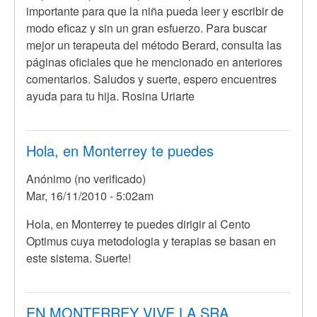
importante para que la niña pueda leer y escribir de
modo eficaz y sin un gran esfuerzo. Para buscar
mejor un terapeuta del método Berard, consulta las
páginas oficiales que he mencionado en anteriores
comentarios. Saludos y suerte, espero encuentres
ayuda para tu hija. Rosina Uriarte
Hola, en Monterrey te puedes
Anónimo (no verificado)
Mar, 16/11/2010 - 5:02am
En
Hola, en Monterrey te puedes dirigir al Cento
respuesta
Optimus cuya metodologia y terapias se basan en
a
este sistema. Suerte!
Hola,
mi
hija
EN MONTERREY VIVE LA SRA.