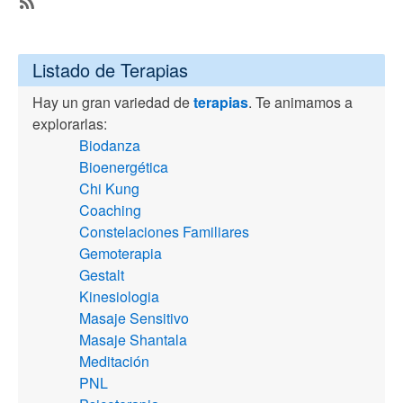
SubscribeSuscribirse
a
Listado de Terapias
Respiración
Ilimitada
Hay un gran variedad de
terapias
. Te animamos a
explorarlas:
Biodanza
Bioenergética
Chi Kung
Coaching
Constelaciones Familiares
Gemoterapia
Gestalt
Kinesiologia
Masaje Sensitivo
Masaje Shantala
Meditación
PNL