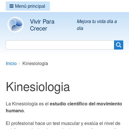
Menú principal
Vivir Para
Mejora tu vida día a
Crecer
día
Search
Search
Breadcrumbs
You
Inicio
Kinesiologia
are
here:
Kinesiologia
La Kinesiología es el
estudio científico del movimiento
humano
.
El profesional hace un test muscular y evalúa el nivel de