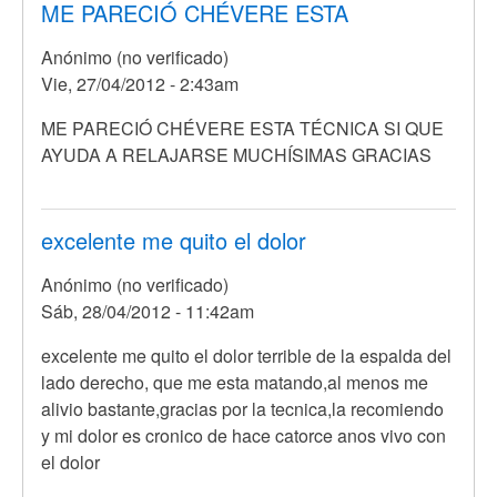
ME PARECIÓ CHÉVERE ESTA
Anónimo (no verificado)
Vie, 27/04/2012 - 2:43am
ME PARECIÓ CHÉVERE ESTA TÉCNICA SI QUE
AYUDA A RELAJARSE MUCHÍSIMAS GRACIAS
excelente me quito el dolor
Anónimo (no verificado)
Sáb, 28/04/2012 - 11:42am
En
excelente me quito el dolor terrible de la espalda del
respuesta
lado derecho, que me esta matando,al menos me
a
alivio bastante,gracias por la tecnica,la recomiendo
Yo
y mi dolor es cronico de hace catorce anos vivo con
no
el dolor
se