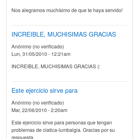
respuesta
Nos alegramos muchísimo de que te haya servido!
a
Hice
un
INCREIBLE, MUCHISIMAS GRACIAS
ezfuerzo
grande
Anónimo (no verificado)
por
Lun, 31/05/2010 - 12:21am
Anónimo
(no
INCREIBLE, MUCHISIMAS GRACIAS (:
verificado)
Este ejercicio sirve para
Anónimo (no verificado)
Mar, 22/06/2010 - 2:20am
Este ejercicio sirve para personas que tengan
problemas de ciatica-lumbalgia. Gracias por su
respuesta.