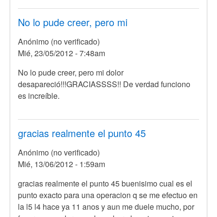
si
será
No lo pude creer, pero mi
poder
Anónimo (no verificado)
de
Mié, 23/05/2012 - 7:48am
por
Anónimo
No lo pude creer, pero mi dolor
(no
desapareció!!!GRACIASSSS!! De verdad funciono
verificado)
es increíble.
gracias realmente el punto 45
Anónimo (no verificado)
Mié, 13/06/2012 - 1:59am
gracias realmente el punto 45 buenisimo cual es el
punto exacto para una operacion q se me efectuo en
la l5 l4 hace ya 11 anos y aun me duele mucho, por