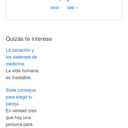
actual
Siguiente
next ›
Última
last »
página
página
Quizás te interese
La sanación y
los sistemas de
medicina
La vida humana
es inestable.
Siete consejos
para elegir tu
pareja
En verdad creo
que hay una
persona para