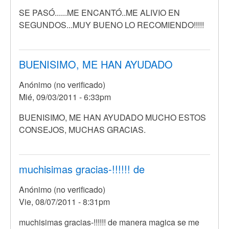
SE PASÓ......ME ENCANTÓ..ME ALIVIO EN
SEGUNDOS...MUY BUENO LO RECOMIENDO!!!!!
BUENISIMO, ME HAN AYUDADO
Anónimo (no verificado)
Mié, 09/03/2011 - 6:33pm
En
BUENISIMO, ME HAN AYUDADO MUCHO ESTOS
respuesta
CONSEJOS, MUCHAS GRACIAS.
a
SE
PASÓ......ME
muchisimas gracias-!!!!!! de
ENCANTÓ..ME
Anónimo (no verificado)
por
Vie, 08/07/2011 - 8:31pm
Anónimo
(no
muchisimas gracias-!!!!!! de manera magica se me
verificado)