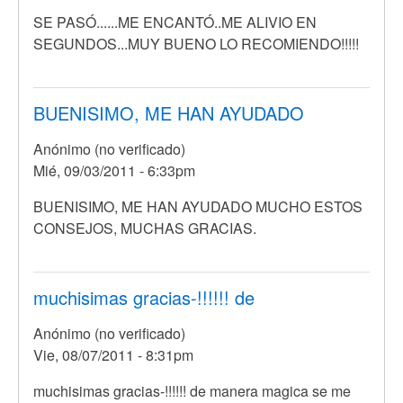
SE PASÓ......ME ENCANTÓ..ME ALIVIO EN
SEGUNDOS...MUY BUENO LO RECOMIENDO!!!!!
BUENISIMO, ME HAN AYUDADO
Anónimo (no verificado)
Mié, 09/03/2011 - 6:33pm
En
BUENISIMO, ME HAN AYUDADO MUCHO ESTOS
respuesta
CONSEJOS, MUCHAS GRACIAS.
a
SE
PASÓ......ME
muchisimas gracias-!!!!!! de
ENCANTÓ..ME
Anónimo (no verificado)
por
Vie, 08/07/2011 - 8:31pm
Anónimo
(no
muchisimas gracias-!!!!!! de manera magica se me
verificado)