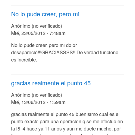
si
será
No lo pude creer, pero mi
poder
Anónimo (no verificado)
de
Mié, 23/05/2012 - 7:48am
por
Anónimo
No lo pude creer, pero mi dolor
(no
desapareció!!!GRACIASSSS!! De verdad funciono
verificado)
es increíble.
gracias realmente el punto 45
Anónimo (no verificado)
Mié, 13/06/2012 - 1:59am
gracias realmente el punto 45 buenisimo cual es el
punto exacto para una operacion q se me efectuo en
la l5 l4 hace ya 11 anos y aun me duele mucho, por