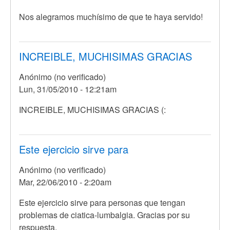
respuesta
Nos alegramos muchísimo de que te haya servido!
a
Hice
un
INCREIBLE, MUCHISIMAS GRACIAS
ezfuerzo
grande
Anónimo (no verificado)
por
Lun, 31/05/2010 - 12:21am
Anónimo
(no
INCREIBLE, MUCHISIMAS GRACIAS (:
verificado)
Este ejercicio sirve para
Anónimo (no verificado)
Mar, 22/06/2010 - 2:20am
Este ejercicio sirve para personas que tengan
problemas de ciatica-lumbalgia. Gracias por su
respuesta.