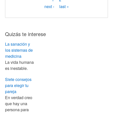
actual
Siguiente
next ›
Última
last »
página
página
Quizás te interese
La sanación y
los sistemas de
medicina
La vida humana
es inestable.
Siete consejos
para elegir tu
pareja
En verdad creo
que hay una
persona para