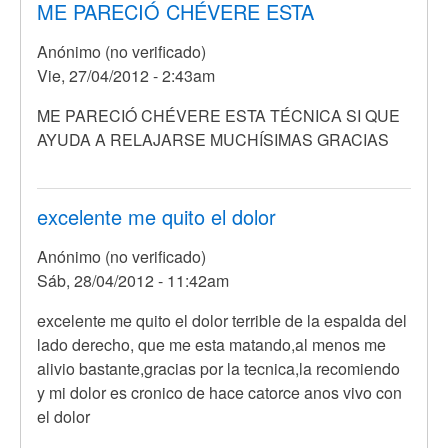
ME PARECIÓ CHÉVERE ESTA
Anónimo (no verificado)
Vie, 27/04/2012 - 2:43am
ME PARECIÓ CHÉVERE ESTA TÉCNICA SI QUE
AYUDA A RELAJARSE MUCHÍSIMAS GRACIAS
excelente me quito el dolor
Anónimo (no verificado)
Sáb, 28/04/2012 - 11:42am
En
excelente me quito el dolor terrible de la espalda del
respuesta
lado derecho, que me esta matando,al menos me
a
alivio bastante,gracias por la tecnica,la recomiendo
Yo
y mi dolor es cronico de hace catorce anos vivo con
no
el dolor
se