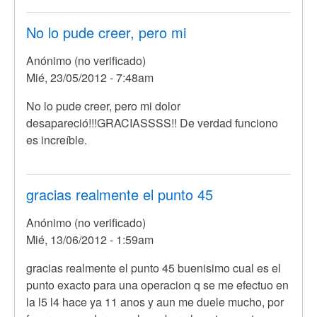
si
será
No lo pude creer, pero mi
poder
Anónimo (no verificado)
de
Mié, 23/05/2012 - 7:48am
por
Anónimo
No lo pude creer, pero mi dolor
(no
desapareció!!!GRACIASSSS!! De verdad funciono
verificado)
es increíble.
gracias realmente el punto 45
Anónimo (no verificado)
Mié, 13/06/2012 - 1:59am
gracias realmente el punto 45 buenisimo cual es el
punto exacto para una operacion q se me efectuo en
la l5 l4 hace ya 11 anos y aun me duele mucho, por