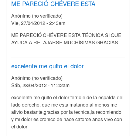
ME PARECIÓ CHÉVERE ESTA
Anónimo (no verificado)
Vie, 27/04/2012 - 2:43am
ME PARECIÓ CHÉVERE ESTA TÉCNICA SI QUE
AYUDA A RELAJARSE MUCHÍSIMAS GRACIAS
excelente me quito el dolor
Anónimo (no verificado)
Sáb, 28/04/2012 - 11:42am
En
excelente me quito el dolor terrible de la espalda del
respuesta
lado derecho, que me esta matando,al menos me
a
alivio bastante,gracias por la tecnica,la recomiendo
Yo
y mi dolor es cronico de hace catorce anos vivo con
no
el dolor
se