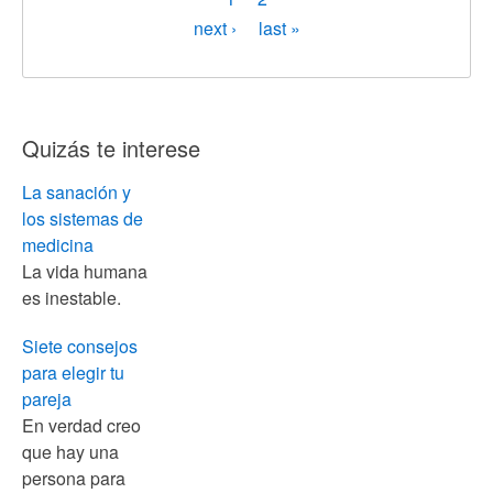
actual
Siguiente
next ›
Última
last »
página
página
Quizás te interese
La sanación y
los sistemas de
medicina
La vida humana
es inestable.
Siete consejos
para elegir tu
pareja
En verdad creo
que hay una
persona para