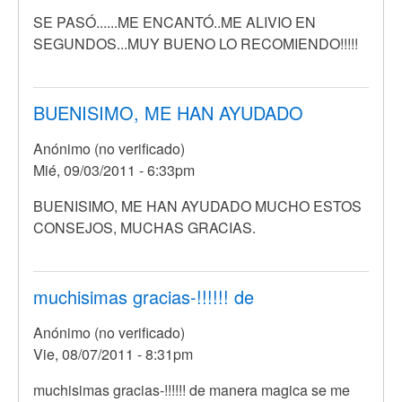
SE PASÓ......ME ENCANTÓ..ME ALIVIO EN
SEGUNDOS...MUY BUENO LO RECOMIENDO!!!!!
BUENISIMO, ME HAN AYUDADO
Anónimo (no verificado)
Mié, 09/03/2011 - 6:33pm
En
BUENISIMO, ME HAN AYUDADO MUCHO ESTOS
respuesta
CONSEJOS, MUCHAS GRACIAS.
a
SE
PASÓ......ME
muchisimas gracias-!!!!!! de
ENCANTÓ..ME
Anónimo (no verificado)
por
Vie, 08/07/2011 - 8:31pm
Anónimo
(no
muchisimas gracias-!!!!!! de manera magica se me
verificado)