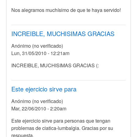
respuesta
Nos alegramos muchísimo de que te haya servido!
a
Hice
un
INCREIBLE, MUCHISIMAS GRACIAS
ezfuerzo
grande
Anónimo (no verificado)
por
Lun, 31/05/2010 - 12:21am
Anónimo
(no
INCREIBLE, MUCHISIMAS GRACIAS (:
verificado)
Este ejercicio sirve para
Anónimo (no verificado)
Mar, 22/06/2010 - 2:20am
Este ejercicio sirve para personas que tengan
problemas de ciatica-lumbalgia. Gracias por su
respuesta.